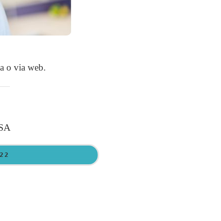
a o via web.
USA
22