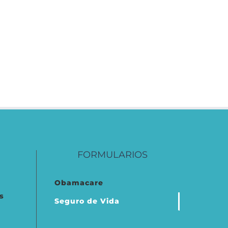
FORMULARIOS
Obamacare
s
Seguro de Vida